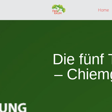
Home
Die fünf
– Chiemg