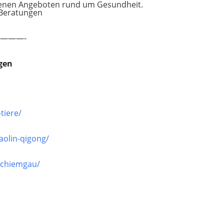
denen Angeboten rund um Gesundheit.
Beratungen
———-
ngen
tiere/
aolin-qigong/
-chiemgau/