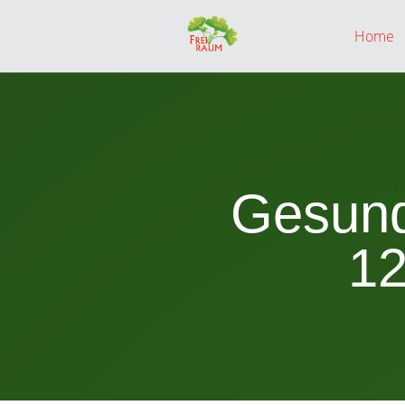
Home
Gesund
12